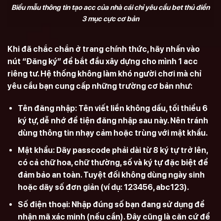
Biểu mẫu thông tin tạo acc của nhà cái chỉ yêu cầu bet thủ điền
3 mục cực cơ bản
Khi đã chắc chắn ở trang chính thức, hãy nhấn vào
nút “Đăng ký” để bắt đầu xây dựng cho mình 1 acc
riêng tư. Hệ thống không làm khó người chơi mà chỉ
yêu cầu bạn cung cấp những trường cơ bản như:
Tên đăng nhập:
Tên viết liền không dấu, tối thiểu 6
ký tự, dễ nhớ để tiện đăng nhập sau này. Nên tránh
dùng thông tin nhạy cảm hoặc trùng với mật khẩu.
Mật khẩu:
Dãy passcode phải dài từ 8 ký tự trở lên,
có cả chữ hoa, chữ thường, số và ký tự đặc biệt để
đảm bảo an toàn. Tuyệt đối không dùng ngày sinh
hoặc dãy số đơn giản (ví dụ: 123456, abc123).
Số điện thoại:
Nhập đúng số bạn đang sử dụng để
nhận mã xác minh (nếu cần). Đây cũng là căn cứ để