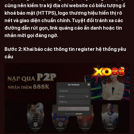
cũng nên kiểm tra kỹ địa chỉ website có biểu tượng ổ
khoá bảo mật (HTTPS), logo thương hiệu hiển thị rõ
nét và giao diện chuẩn chỉnh. Tuyệt đối tránh xa các
đường dẫn rút gọn, link quảng cáo ẩn danh hoặc tin
nhắn mời gọi đáng ngờ.
Bước 2: Khai báo các thông tin register hệ thống yêu
cầu