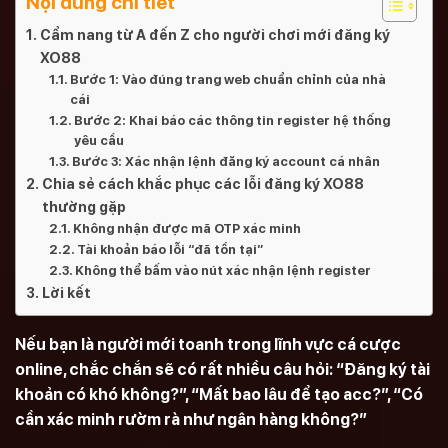
Nội dung chi tiết
Cẩm nang từ A đến Z cho người chơi mới đăng ký
XO88
Bước 1: Vào đúng trang web chuẩn chỉnh của nhà
cái
Bước 2: Khai báo các thông tin register hệ thống
yêu cầu
Bước 3: Xác nhận lệnh đăng ký account cá nhân
Chia sẻ cách khắc phục các lỗi đăng ký XO88
thường gặp
Không nhận được mã OTP xác minh
Tài khoản báo lỗi “đã tồn tại”
Không thể bấm vào nút xác nhận lệnh register
Lời kết
Nếu bạn là người mới toanh trong lĩnh vực cá cược
online, chắc chắn sẽ có rất nhiều câu hỏi: “Đăng ký tài
khoản có khó không?”, “Mất bao lâu để tạo acc?”, “Có
cần xác minh rườm rà như ngân hàng không?”