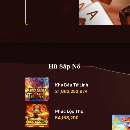
Hũ Sắp Nổ
Kho Báu Tứ Linh
21,883,252,974
Nhà 
Phúc Lộc Thọ
54,158,200
Sau hơn hai năm hoạt động ổn định tại thị t
hóa nội dung, chú trọng dịch vụ chăm sóc k