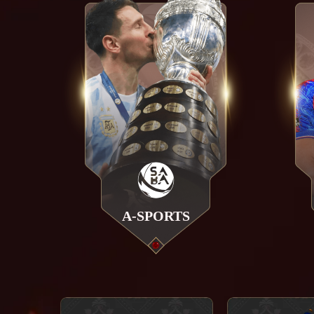
A-SPORTS