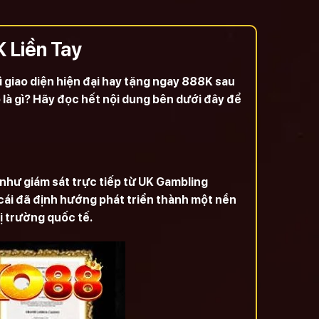
 Liền Tay
ì giao diện hiện đại hay tặng ngay 888K sau
là gì? Hãy đọc hết nội dung bên dưới đây để
như giám sát trực tiếp từ UK Gambling
 cái đã định hướng phát triển thành một nền
ị trường quốc tế.