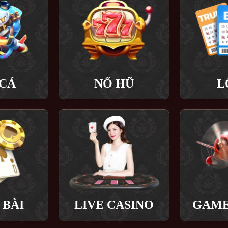
 CÁ
NỔ HŨ
L
 BÀI
LIVE CASINO
GAME