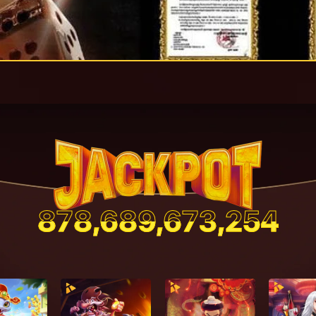
878,689,673,254
cái hoạt động dưới sự giám sát nghiêm ngặt của UK Gambling Commi
rường châu Âu, đến giữa năm 2024, XO88 chính thức gia nhập
hách hàng tiếng Việt, thương hiệu nhanh chóng ghi dấu ấn