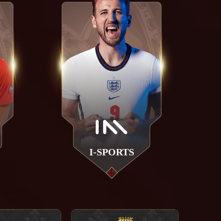
I-SPORTS